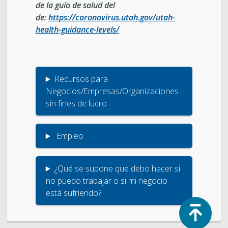
de la guía de salud del
de
:
https://coronavirus.utah.gov/utah-
health-guidance-levels/
Recursos para
Negocios/Empresas/Organizaciones
sin fines de lucro
Empleo
¿Qué se supone que debo hacer si
no puedo trabajar o si mi negocio
está sufriendo?
Top