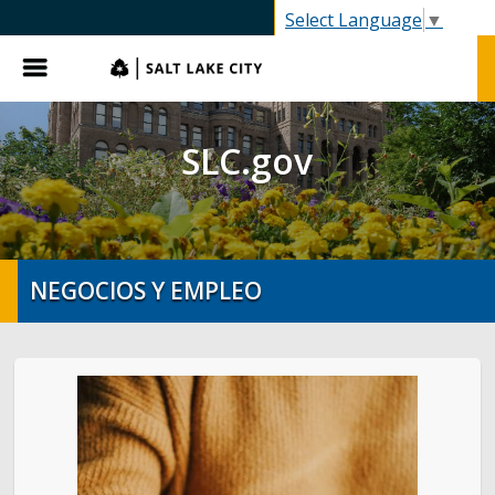
SLC.gov
Select Language
▼
Menu
SLC.gov
NEGOCIOS Y EMPLEO